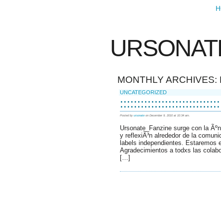
H
URSONAT
MONTHLY ARCHIVES:
UNCATEGORIZED
:::::::::::::::::::::::::::::
Posted by
ursonate
on December 9, 2010 at 10:34 am.
Ursonate_Fanzine surge con la Ãºn
y reflexiÃ³n alrededor de la comuni
labels independientes. Estaremos e
Agradecimientos a todxs las colabo
[…]