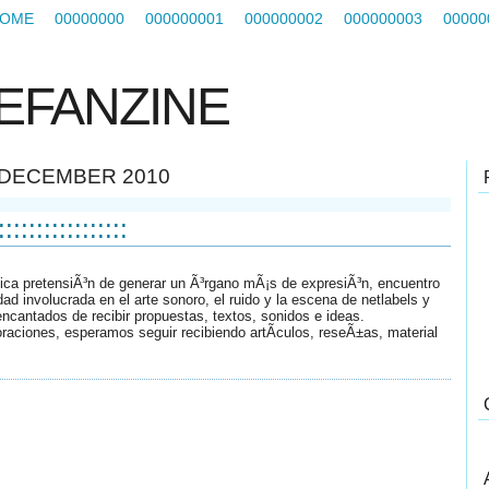
OME
00000000
000000001
000000002
000000003
00000
EFANZINE
DECEMBER 2010
:::::::::::::::::
ica pretensiÃ³n de generar un Ã³rgano mÃ¡s de expresiÃ³n, encuentro
dad involucrada en el arte sonoro, el ruido y la escena de netlabels y
ncantados de recibir propuestas, textos, sonidos e ideas.
raciones, esperamos seguir recibiendo artÃ­culos, reseÃ±as, material